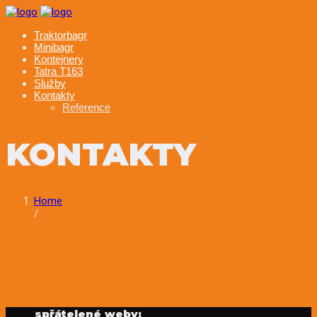
Skip
to
Traktorbagr
content
Minibagr
Kontejnery
Tatra T163
Služby
Kontakty
Reference
KONTAKTY
Home
/
KONTAKTY
spřátelené weby: