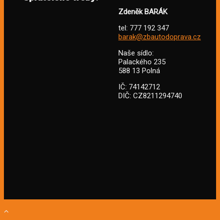
Zdeněk BARÁK
tel: 777 192 347
barak@zbautodoprava.cz
Naše sídlo:
Palackého 235
588 13 Polná
IČ: 74142712
DIČ: CZ8211294740