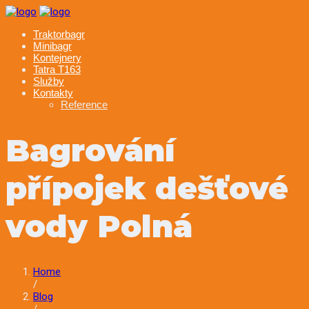
Skip
to
Traktorbagr
content
Minibagr
Kontejnery
Tatra T163
Služby
Kontakty
Reference
Bagrování
přípojek dešťové
vody Polná
Home
/
Blog