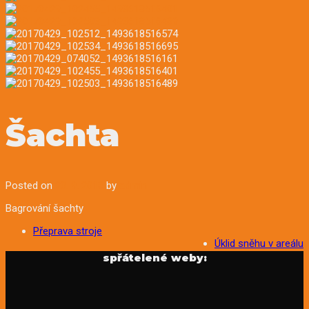
Šachta
Posted on
20. 9. 2018
by
admin
Bagrování šachty
Post
Přeprava stroje
Úklid sněhu v areálu
navigation
spřátelené weby: