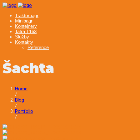
Skip
to
Traktorbagr
content
Minibagr
Kontejnery
Tatra T163
Služby
Kontakty
Reference
Šachta
Home
/
Blog
/
Portfolio
/