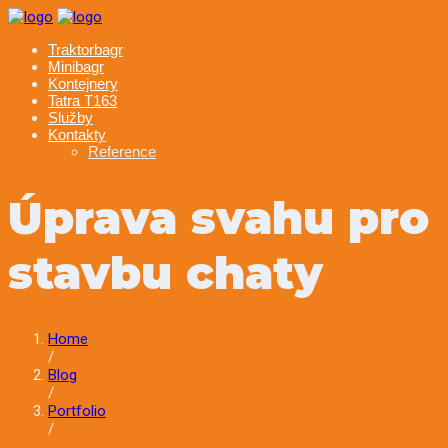
Skip
to
Traktorbagr
content
Minibagr
Kontejnery
Tatra T163
Služby
Kontakty
Reference
Úprava svahu pro
stavbu chaty
Home
/
Blog
/
Portfolio
/